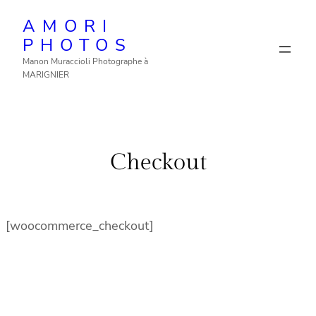
Aller
AMORI
au
PHOTOS
contenu
Manon Muraccioli Photographe à
MARIGNIER
Checkout
[woocommerce_checkout]