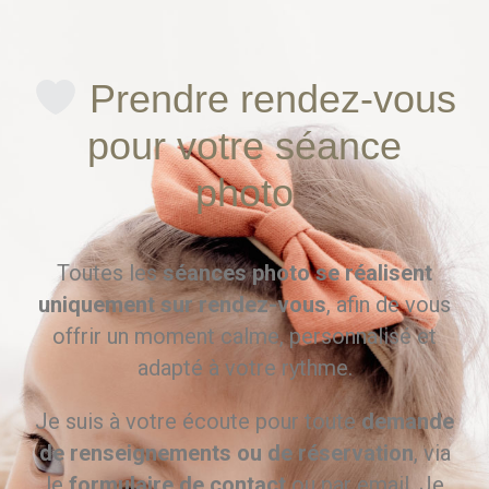
Prendre rendez-vous
pour votre séance
photo
Toutes les
séances photo se réalisent
uniquement sur rendez-vous
, afin de vous
offrir un moment calme, personnalisé et
adapté à votre rythme.
Je suis à votre écoute pour toute
demande
de renseignements ou de réservation
, via
le
formulaire de contact
ou par email. Je