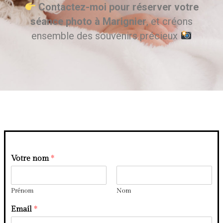
Contactez-moi pour réserver votre
séance photo à Marignier
, et créons
ensemble des souvenirs précieux
Votre nom
*
Prénom
Nom
Email
*