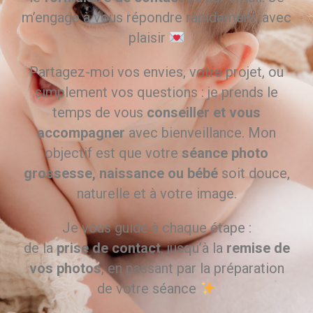
m’engage à vous répondre rapidement, avec
plaisir
Partagez-moi vos envies, votre projet, ou
simplement vos questions : je prends le
temps de vous
conseiller et vous
accompagner
avec bienveillance. Mon
objectif est que votre
séance photo
grossesse, naissance ou bébé
soit douce,
naturelle et à votre image.
Je vous guide à chaque étape :
de la
prise de contact
, jusqu’à la
remise de
vos photos
, en passant par la préparation
de votre séance