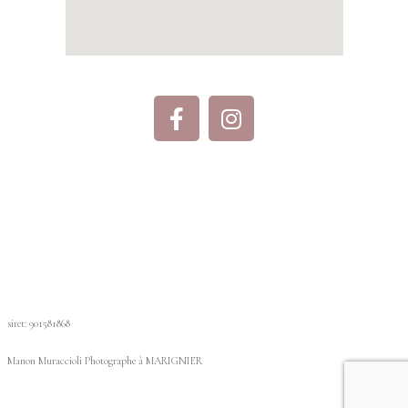
siret: 901581868
Manon Muraccioli Photographe à MARIGNIER