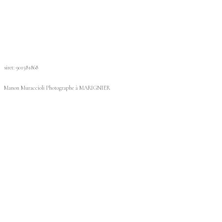
siret: 901581868
Manon Muraccioli Photographe à MARIGNIER