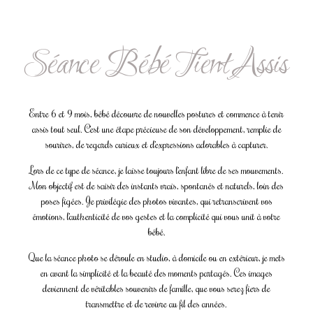
Séance Bébé Tient Assis
Entre 6 et 9 mois, bébé découvre de nouvelles postures et commence à tenir
assis tout seul. C’est une étape précieuse de son développement, remplie de
sourires, de regards curieux et d’expressions adorables à capturer.
Lors de ce type de séance, je laisse toujours l’enfant libre de ses mouvements.
Mon objectif est de saisir des instants vrais, spontanés et naturels, loin des
poses figées. Je privilégie des photos vivantes, qui retranscrivent vos
émotions, l’authenticité de vos gestes et la complicité qui vous unit à votre
bébé.
Que la séance photo se déroule en studio, à domicile ou en extérieur, je mets
en avant la simplicité et la beauté des moments partagés. Ces images
deviennent de véritables souvenirs de famille, que vous serez fiers de
transmettre et de revivre au fil des années.