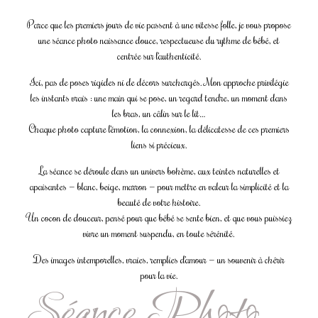
Parce que les premiers jours de vie passent à une vitesse folle, je vous propose
une séance photo naissance douce, respectueuse du rythme de bébé, et
centrée sur l’authenticité.
Ici, pas de poses rigides ni de décors surchargés. Mon approche privilégie
les instants vrais : une main qui se pose, un regard tendre, un moment dans
les bras, un câlin sur le lit…
Chaque photo capture l’émotion, la connexion, la délicatesse de ces premiers
liens si précieux.
La séance se déroule dans un univers bohème, aux teintes naturelles et
apaisantes — blanc, beige, marron — pour mettre en valeur la simplicité et la
beauté de votre histoire.
Un cocon de douceur, pensé pour que bébé se sente bien, et que vous puissiez
vivre un moment suspendu, en toute sérénité.
Des images intemporelles, vraies, remplies d’amour — un souvenir à chérir
pour la vie.
Séance Photo