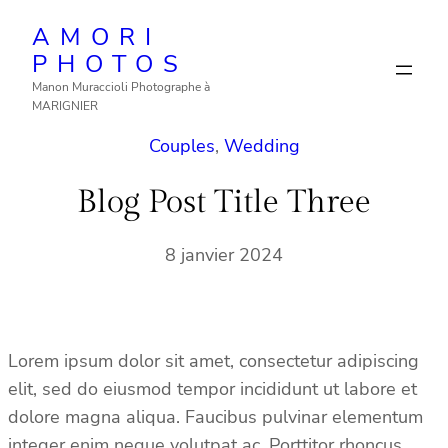
Aller
AMORI
au
PHOTOS
contenu
Manon Muraccioli Photographe à
MARIGNIER
Couples
, 
Wedding
Blog Post Title Three
8 janvier 2024
Lorem ipsum dolor sit amet, consectetur adipiscing
elit, sed do eiusmod tempor incididunt ut labore et
dolore magna aliqua. Faucibus pulvinar elementum
integer enim neque volutpat ac. Porttitor rhoncus